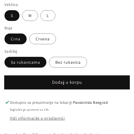
Veličina
S
M
L
Boja
Crna
Crvena
Sadržaj
Sa rukavicama
Bez rukavica
Dodaj u korpu
Dostupno za preuzimanje na lokaciji
Passionista Beograd
Najčešće je spremno za 24h
Vidi informacije o prodavnici