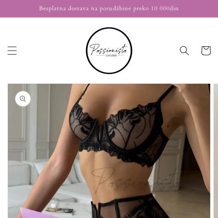
Nastavi
Besplatna dostava na porudžbine preko 10 000din
na
sadržaj
Korpa
Nastavi na
informacije
o
proizvodu