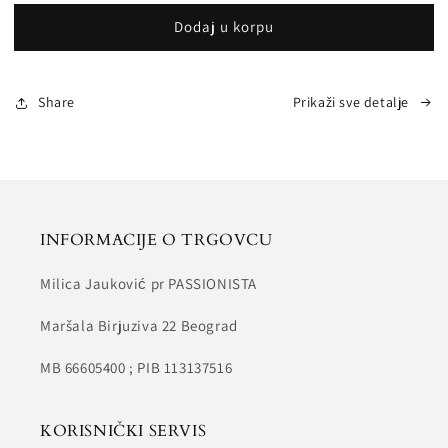
za
za
Dodaj u korpu
EMERALD
EMERALD
Share
Prikaži sve detalje
INFORMACIJE O TRGOVCU
Milica Jauković pr PASSIONISTA
Maršala Birjuziva 22 Beograd
MB 66605400 ; PIB 113137516
KORISNIČKI SERVIS