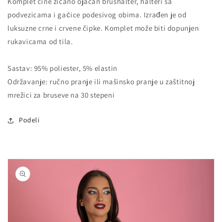
Komplet čine žičano ojačan brushalter, halteri sa
podvezicama i gaćice podesivog obima. Izrađen je od
luksuzne crne i crvene čipke. Komplet može biti dopunjen
rukavicama od tila.
Sastav: 95% poliester, 5% elastin
Održavanje: ručno pranje ili mašinsko pranje u zaštitnoj
mrežici za bruseve na 30 stepeni
Podeli
Nastavi na
informacije
o
proizvodu