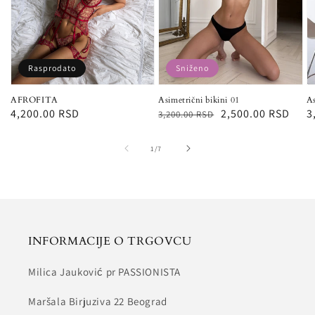
Rasprodato
Sniženo
AFROFITA
Asimetrični bikini 01
As
Redovna
4,200.00 RSD
Redovna
Snižena
2,500.00 RSD
R
3
3,200.00 RSD
cena
cena
cena
c
od
1
/
7
INFORMACIJE O TRGOVCU
Milica Jauković pr PASSIONISTA
Maršala Birjuziva 22 Beograd