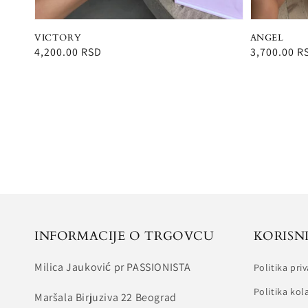
VICTORY
ANGEL
Redovna
4,200.00 RSD
Redovna
3,700.00 R
cena
cena
INFORMACIJE O TRGOVCU
KORISNI
Milica Jauković pr PASSIONISTA
Politika pri
Politika kol
Maršala Birjuziva 22 Beograd