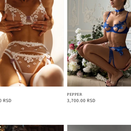
PEPPER
0 RSD
Redovna
3,700.00 RSD
cena