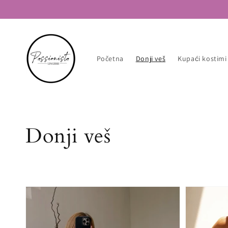
Nastavi
na
sadržaj
Početna
Donji veš
Kupaći kostimi
Kolekcija:
Donji veš