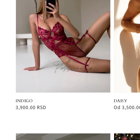
INDIGO
DAISY
Redovna
3,900.00 RSD
Redovna
Od 3,500.0
cena
cena