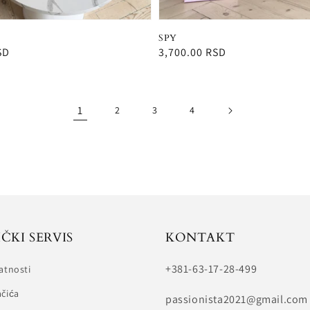
SPY
SD
Redovna
3,700.00 RSD
cena
1
2
3
4
ČKI SERVIS
KONTAKT
+381-63-17-28-499
vatnosti
ačića
passionista2021@gmail.com