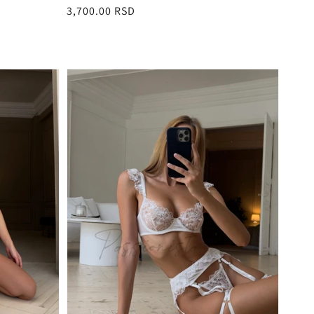
Redovna
3,700.00 RSD
cena