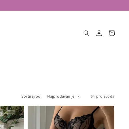
Ugloguj
Korpa
se
Sortiraj po:
64 proizvoda