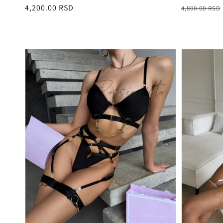
Redovna
4,200.00 RSD
Redovna
Snižena
4,800.00 RSD
cena
cena
cena