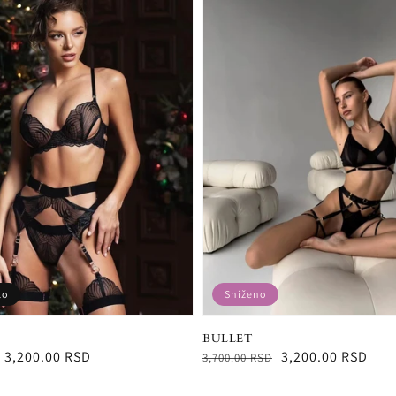
to
Sniženo
BULLET
3,200.00 RSD
Redovna
Snižena
3,200.00 RSD
3,700.00 RSD
cena
cena