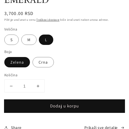
EMERALD
in
modal
Redovna
3,700.00 RSD
cena
PDV je uračunat u cenu
Troškovi dostave
biće izračunati nakon unosa adrese.
Veličina
S
M
L
Boja
Zelena
Crna
Količina
Smanji
Povećaj
količinu
količinu
za
za
Dodaj u korpu
EMERALD
EMERALD
Share
Prikaži sve detalje