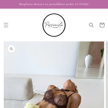
Nastavi
Besplatna dostava na porudžbine preko 10 000din
na
sadržaj
Korpa
Nastavi na
informacije
o
proizvodu