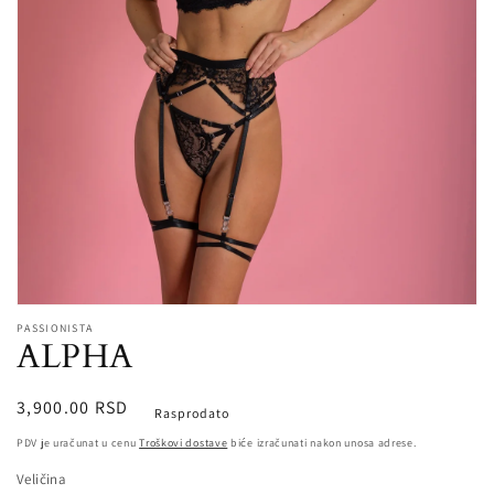
Open
media
PASSIONISTA
ALPHA
1
in
modal
Redovna
3,900.00 RSD
Rasprodato
cena
PDV je uračunat u cenu
Troškovi dostave
biće izračunati nakon unosa adrese.
Veličina