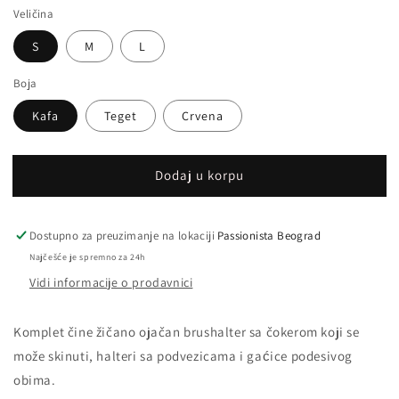
Veličina
S
M
L
Boja
Kafa
Teget
Crvena
Dodaj u korpu
Dostupno za preuzimanje na lokaciji
Passionista Beograd
Najčešće je spremno za 24h
Vidi informacije o prodavnici
Komplet čine žičano ojačan brushalter sa čokerom koji se
može skinuti, halteri sa podvezicama i gaćice podesivog
obima.