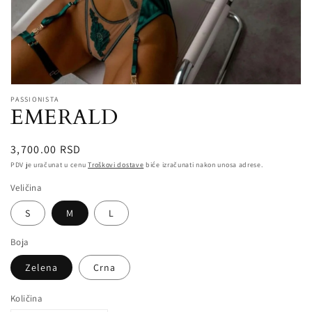
Open
media
PASSIONISTA
EMERALD
featured
in
modal
Redovna
3,700.00 RSD
cena
PDV je uračunat u cenu
Troškovi dostave
biće izračunati nakon unosa adrese.
Veličina
S
M
L
Boja
Zelena
Crna
Količina