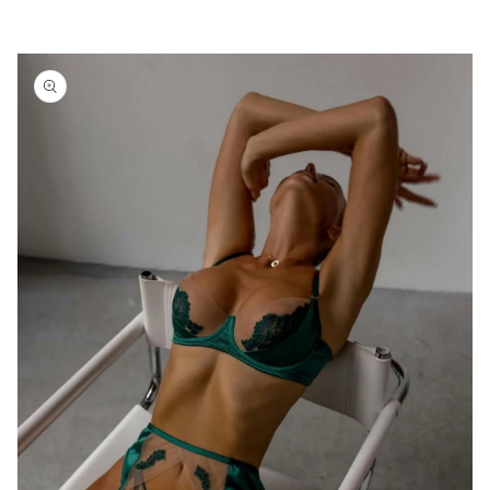
Nastavi na
informacije
o
proizvodu