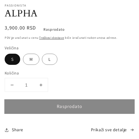
Open
media
PASSIONISTA
ALPHA
1
in
modal
Redovna
3,900.00 RSD
Rasprodato
cena
PDV je uračunat u cenu
Troškovi dostave
biće izračunati nakon unosa adrese.
Veličina
S
M
L
Količina
Smanji
Povećaj
količinu
količinu
za
za
Rasprodato
ALPHA
ALPHA
Share
Prikaži sve detalje