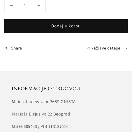
Smanji
Povećaj
količinu
količinu
za
za
Dodaj u korpu
EMERALD
EMERALD
Share
Prikaži sve detalje
INFORMACIJE O TRGOVCU
Milica Jauković pr PASSIONISTA
Maršala Birjuziva 22 Beograd
MB 66605400 ; PIB 113137516