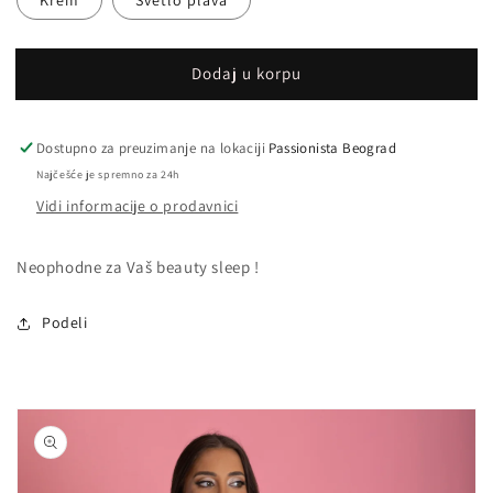
Krem
Svetlo plava
Dodaj u korpu
Dostupno za preuzimanje na lokaciji
Passionista Beograd
Najčešće je spremno za 24h
Vidi informacije o prodavnici
Neophodne za Vaš beauty sleep !
Podeli
Nastavi na
informacije
o
proizvodu