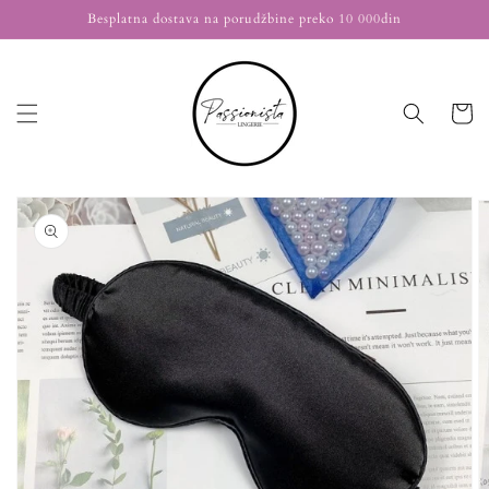
Nastavi
Besplatna dostava na porudžbine preko 10 000din
na
sadržaj
Korpa
Nastavi na
informacije
o
proizvodu