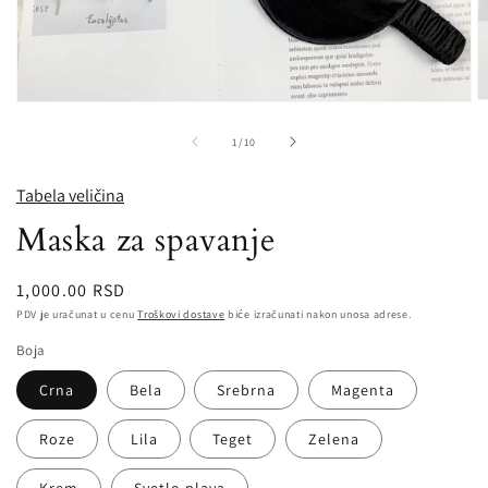
O
Open
m
media
2
1
od
1
/
10
in
in
m
modal
Tabela veličina
Maska za spavanje
Redovna
1,000.00 RSD
cena
PDV je uračunat u cenu
Troškovi dostave
biće izračunati nakon unosa adrese.
Boja
Crna
Bela
Srebrna
Magenta
Roze
Lila
Teget
Zelena