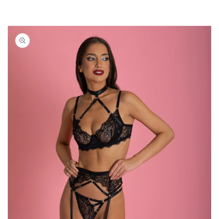
Nastavi na
informacije
o
proizvodu