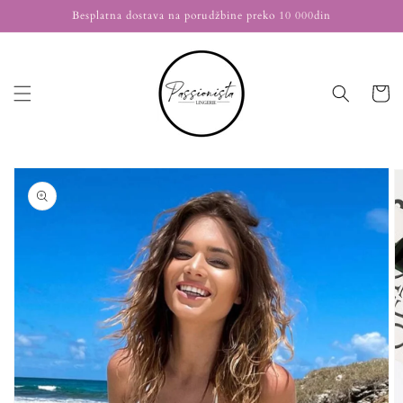
Nastavi
Besplatna dostava na porudžbine preko 10 000din
na
sadržaj
Korpa
Nastavi na
informacije
o
proizvodu