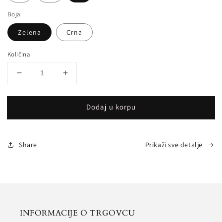
Boja
Zelena
Crna
Količina
Smanji
Povećaj
količinu
količinu
za
za
Dodaj u korpu
EMERALD
EMERALD
Share
Prikaži sve detalje
INFORMACIJE O TRGOVCU