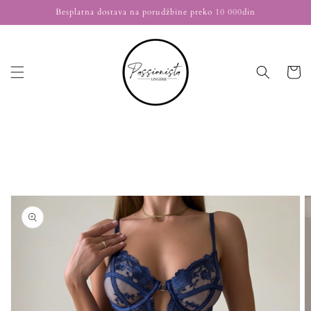
Nastavi
Besplatna dostava na porudžbine preko 10 000din
na
sadržaj
Korpa
Nastavi na
informacije
o
proizvodu