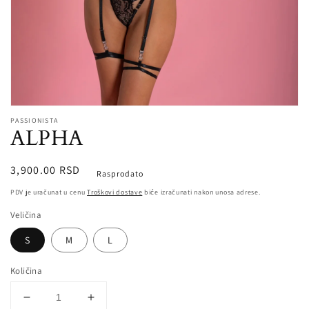
Open
media
PASSIONISTA
ALPHA
1
in
modal
Redovna
3,900.00 RSD
Rasprodato
cena
PDV je uračunat u cenu
Troškovi dostave
biće izračunati nakon unosa adrese.
Veličina
S
M
L
Količina
Smanji
Povećaj