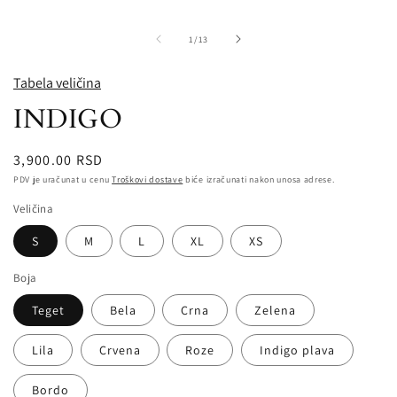
od
1
/
13
Tabela veličina
INDIGO
Redovna
3,900.00 RSD
cena
PDV je uračunat u cenu
Troškovi dostave
biće izračunati nakon unosa adrese.
Veličina
S
M
L
XL
XS
Boja
Teget
Bela
Crna
Zelena
Lila
Crvena
Roze
Indigo plava
Bordo