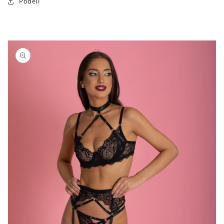
Podeli
Nastavi na
informacije
o
proizvodu