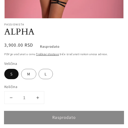
Open
media
PASSIONISTA
ALPHA
1
in
modal
Redovna
3,900.00 RSD
Rasprodato
cena
PDV je uračunat u cenu
Troškovi dostave
biće izračunati nakon unosa adrese.
Veličina
S
M
L
Količina
Smanji
Povećaj
količinu
količinu
za
za
Rasprodato
ALPHA
ALPHA