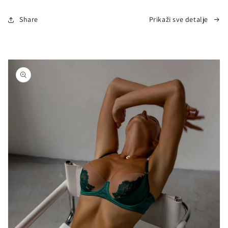
Share
Prikaži sve detalje
Nastavi na
informacije
o
proizvodu