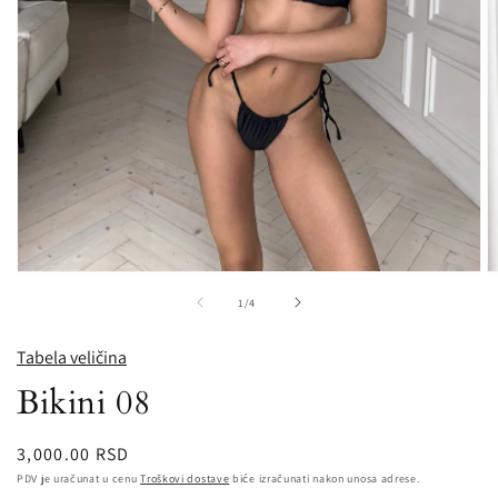
O
Open
m
media
od
1
/
4
2
1
in
in
m
modal
Tabela veličina
Bikini 08
Redovna
3,000.00 RSD
cena
PDV je uračunat u cenu
Troškovi dostave
biće izračunati nakon unosa adrese.