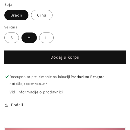
Boja
Braon
Crna
Veličina
S
M
L
Dodaj u korpu
Dostupno za preuzimanje na lokaciji
Passionista Beograd
Najčešće je spremno za 24h
Vidi informacije o prodavnici
Podeli
Nastavi na