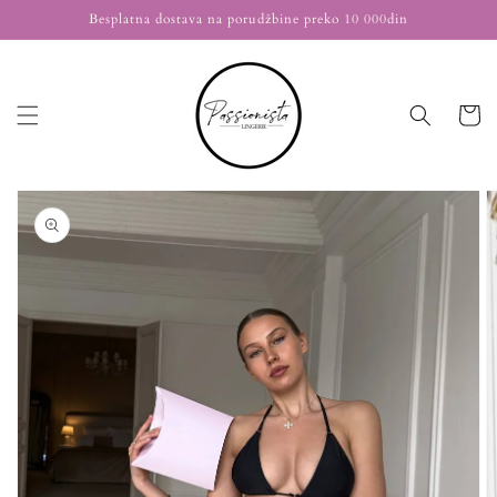
Nastavi
Besplatna dostava na porudžbine preko 10 000din
na
sadržaj
Korpa
Nastavi na
informacije
o
proizvodu