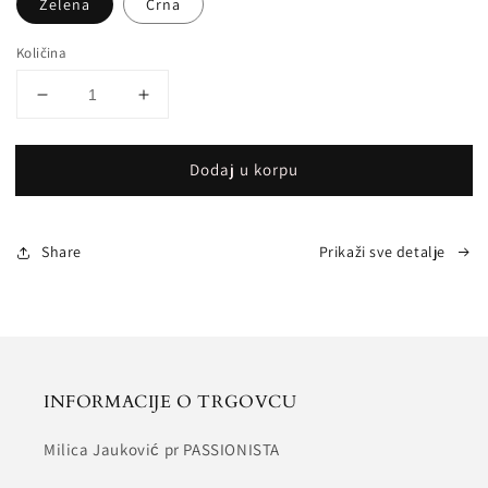
Zelena
Crna
Količina
Smanji
Povećaj
količinu
količinu
za
za
Dodaj u korpu
EMERALD
EMERALD
Share
Prikaži sve detalje
INFORMACIJE O TRGOVCU
Milica Jauković pr PASSIONISTA