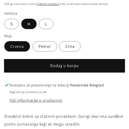
cena
PDV je uračunat u cenu
Troškovi dostave
biće izračunati nakon unosa adrese.
Veličina
S
M
L
Boja
Crvena
Petrol
Crna
Dodaj u korpu
Dostupno za preuzimanje na lokaciji
Passionista Beograd
Najčešće je spremno za 24h
Vidi informacije o prodavnici
Dvodelni bikini sa zlatnim priveskom. Gornji deo ima sunđere
protiv ocrtavanja koji se mogu izvaditi.