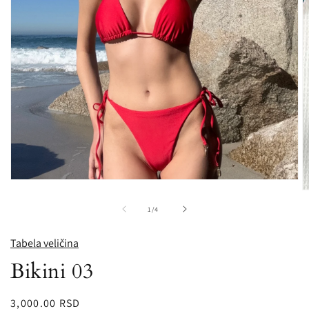
Open
media
O
1
m
od
1
/
4
in
2
modal
in
m
Tabela veličina
Bikini 03
Redovna
3,000.00 RSD