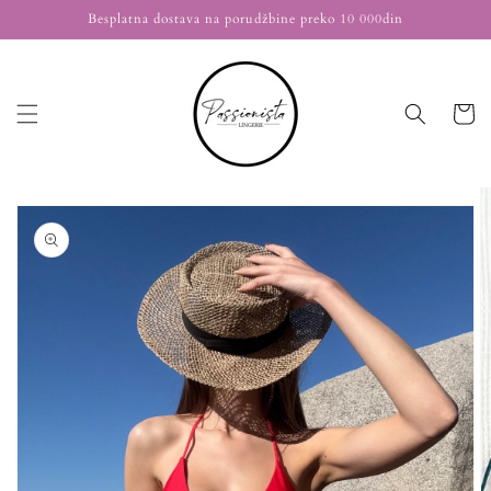
Nastavi
Besplatna dostava na porudžbine preko 10 000din
na
sadržaj
Korpa
Nastavi na
informacije
o
proizvodu